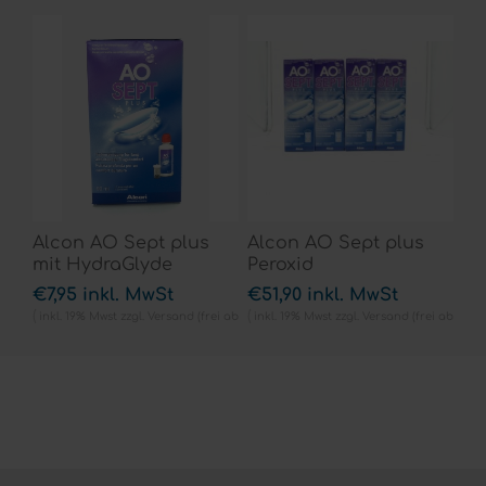
Alcon AO Sept plus
Alcon AO Sept plus
mit HydraGlyde
Peroxid
Reisegröße 90ml
Reinigungslösung
€7,95 inkl. MwSt
€51,90 inkl. MwSt
4x360ml
inkl. 19% Mwst zzgl.
Versand
(frei ab
inkl. 19% Mwst zzgl.
Versand
(frei ab
40EUR in D)
40EUR in D)
entspricht €88,33 pro 1 Liter
entspricht €36,04 pro 1 Liter