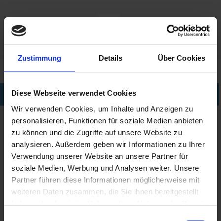
Zustimmung
Details
Über Cookies
Diese Webseite verwendet Cookies
ÜBERSICHT
Wir verwenden Cookies, um Inhalte und Anzeigen zu
personalisieren, Funktionen für soziale Medien anbieten
AO Sept plus®
von Alcon
ist bei
TOP OPTIK Pfeil
zu können und die Zugriffe auf unsere Website zu
GmbH in Mainz
aktuell leider nicht erhältlich!
analysieren. Außerdem geben wir Informationen zu Ihrer
Verwendung unserer Website an unsere Partner für
Die einstufige konservierungsmittelfreie 3%
soziale Medien, Werbung und Analysen weiter. Unsere
Wasserstoff
Peroxidlösung
für die beste, ideale
Partner führen diese Informationen möglicherweise mit
Desinfektion Ihrer Kontaktlinsen,
entfernt
weiteren Daten zusammen, die Sie ihnen bereitgestellt
während des Reinigungsprozesses auch Proteine.
haben oder die sie im Rahmen Ihrer Nutzung der Dienste
Für alle weichen Kontaktlinsen, aller
gesammelt haben.
Einwilligungsauswahl