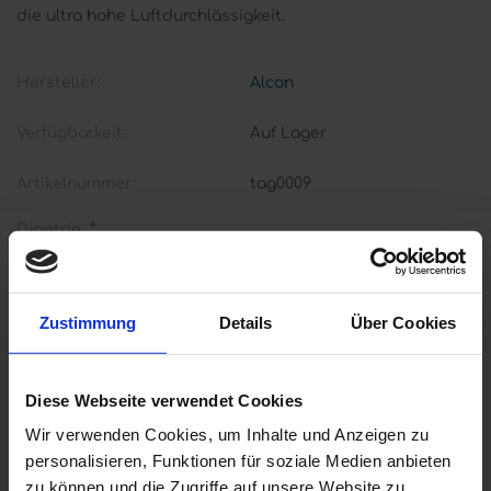
die ultra hohe Luftdurchlässigkeit.
Hersteller:
Alcon
Verfügbarkeit:
Auf Lager
Artikelnummer:
tag0009
*
Dioptrie
Zustimmung
Details
Über Cookies
€28,00 inkl. MwSt
inkl. 19% Mwst zzgl.
Versand
(frei ab 40EUR in D)
Diese Webseite verwendet Cookies
Menge:
Wir verwenden Cookies, um Inhalte und Anzeigen zu
personalisieren, Funktionen für soziale Medien anbieten
zu können und die Zugriffe auf unsere Website zu