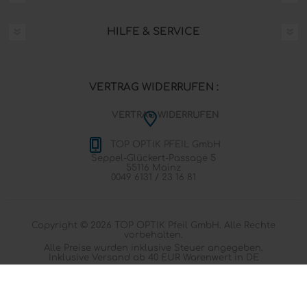
HILFE & SERVICE
VERTRAG WIDERRUFEN :
VERTRAG WIDERRUFEN
TOP OPTIK PFEIL GmbH
Seppel-Glückert-Passage 5
55116 Mainz
0049 6131 / 23 16 81
Copyright © 2026 TOP OPTIK Pfeil GmbH. Alle Rechte
vorbehalten.
Alle Preise wurden inklusive Steuer angegeben.
Inklusive
Versand
ab 40 EUR Warenwert in DE
Powered by
nopCommerce
Designed by
Nop-Templates.com