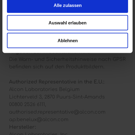
33%, erreicht sie die hohe Luftdurchlässigkeit. Zur
Alle zulassen
Linsenoberfläche hin wird sie zu einer hydrophilen
Linse mit annähernd 100% Wassergehalt. Dies ist
Auswahl erlauben
der Grund für einen außergewönlichen
Tragekomfort.
Hellblaue Handhabungstönung inklusive.
Ablehnen
Angaben zur Produktsicherheit:
Die Warn- und Sicherheitshinweise nach GPSR
befinden sich auf den Produktbildern.
Authorized Representative in the E.U.:
Alcon Laboratories Belgium
Lichterveld 3, 2870 Puurs-Sint-Amands
00800 2526 6111,
authorised.representative@alcon.com
ap.benelux@alcon.com
Hersteller:
Alcon Laboratories, Inc.