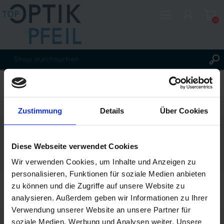
(0)
REGISTRIERUNG
JOHNSON & JOHNSON
ANMELDEN
WUNSCHLISTE
(0)
Zustimmung
Details
Über Cookies
Der amerikanische Hersteller mit Sitz in New Jersey bietet
Diese Webseite verwendet Cookies
u.a. Kontaktlinsen an.
Wir verwenden Cookies, um Inhalte und Anzeigen zu
personalisieren, Funktionen für soziale Medien anbieten
zu können und die Zugriffe auf unsere Website zu
analysieren. Außerdem geben wir Informationen zu Ihrer
Verwendung unserer Website an unsere Partner für
KATEGORIEN
soziale Medien, Werbung und Analysen weiter. Unsere