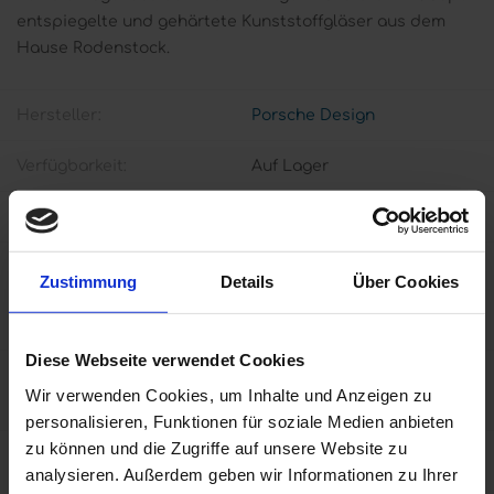
entspiegelte und gehärtete Kunststoffgläser aus dem
Hause Rodenstock.
Hersteller:
Porsche Design
Verfügbarkeit:
Auf Lager
Artikelnummer:
lese0002N
*
Dioptrie Auswahl Porsche Design
Zustimmung
Details
Über Cookies
Diese Webseite verwendet Cookies
€139,95 inkl. MwSt
Wir verwenden Cookies, um Inhalte und Anzeigen zu
inkl. 19% Mwst zzgl.
Versand
(frei ab 40EUR in D)
personalisieren, Funktionen für soziale Medien anbieten
zu können und die Zugriffe auf unsere Website zu
Menge:
analysieren. Außerdem geben wir Informationen zu Ihrer