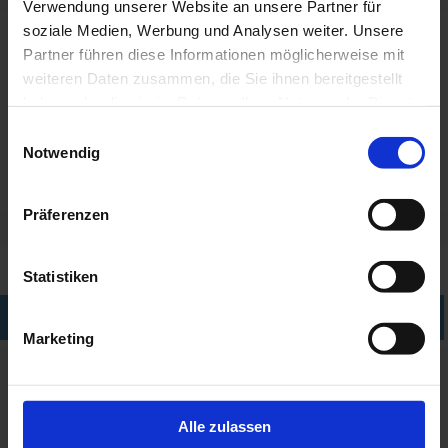
Verwendung unserer Website an unsere Partner für
soziale Medien, Werbung und Analysen weiter. Unsere
ZUR WUNSCHLISTE ZUGEFÜGT
Partner führen diese Informationen möglicherweise mit
weiteren Daten zusammen, die Sie ihnen bereitgestellt
KAUFEN
haben oder die sie im Rahmen Ihrer Nutzung der Dienste
gesammelt haben.
Einwilligungsauswahl
Notwendig
Präferenzen
Statistiken
ÜBERSICHT
Marketing
Die
Porsche Design Lesebrille P8801 N
hat eine
Gesamtbreite von 130 mm ( gemessen zwischen
Alle zulassen
den Bügeln ), die Glasbreite beträgt 48 mm, die