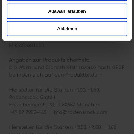
Glashöhe 22 mm.
Der im Bügel verwendete flexible Kuntststoff PA
Auswahl erlauben
schmiegt sich der Kopfform bequem an,
eingefräster Porsche Design Schriftzug auf dem
Ablehnen
linken Bügel.
Lieferung mit original Porsche Design Etui und
Mikrofasertuch.
Angaben zur Produktsicherheit:
Die Warn- und Sicherheitshinweise nach GPSR
befinden sich auf den Produktbildern.
Hersteller
für die Stärken +1,00, +1,50,
Rodenstock GmbH
Elsenheimerstr. 33, D-80687 München
+49 89 7202-462 info@rodenstock.com
Hersteller
für die Stärken +2,00, +2,50, +3,00