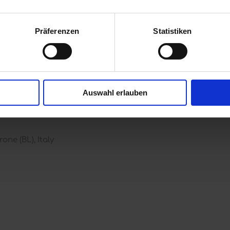
tra flachen Profil, die Gläser scheinen im Rahmen zu schwe
gt für ein angenehmes Gesichtsfeld, gerade auch der der P
Präferenzen
Statistiken
beträgt 135 mm (gemessen zwischen beiden Bügelinnenseite
t Mikrofasertuch.
R befinden sich auf den Produktbildern.
Auswahl erlauben
one (BL), Italy