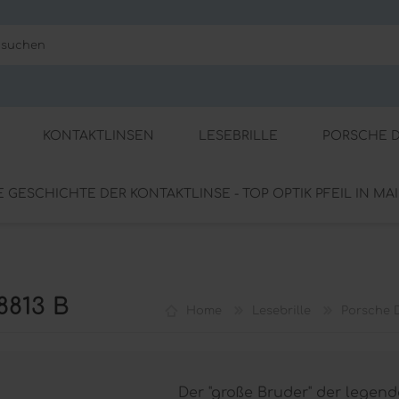
KONTAKTLINSEN
LESEBRILLE
PORSCHE D
E GESCHICHTE DER KONTAKTLINSE - TOP OPTIK PFEIL IN MA
Tageskontaktlinsen
Fertiglesebrillen
che Kontaktlinsen
Porsche Design Lesebrillen
te Kontaktlinsen
8813 B
Home
Lesebrille
Porsche D
Der "große Bruder" der legend