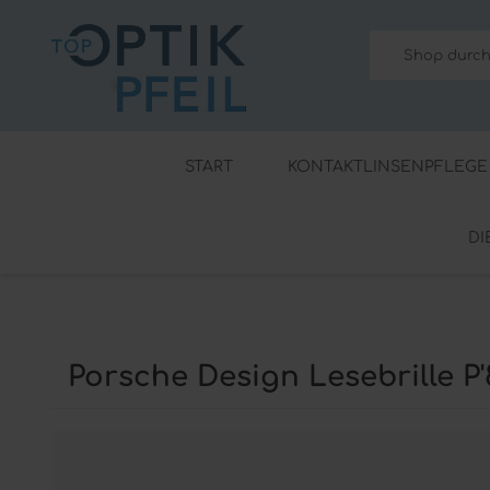
START
KONTAKTLINSENPFLEGE
DI
Peroxidlösungen
Reinigungsmittel für wei
Reinigungsmittel für har
Kontaktlinsen Zubehör
Porsche Design Lesebrille P'
Kochsalzlösung