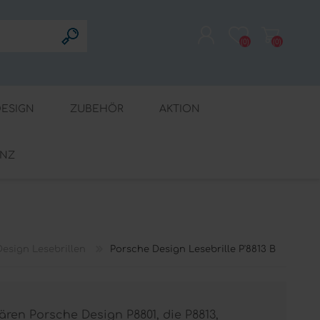
(0)
(0)
REGISTRIERUNG
ESIGN
ZUBEHÖR
AKTION
ANMELDEN
INZ
Seitenstege - Nasenpads - Nasenauflagen
Augenpflege
esign Lesebrillen
Porsche Design Lesebrille P'8813 B
ären Porsche Design P8801, die P8813,