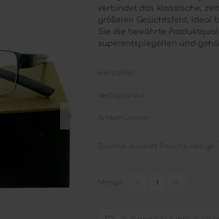
verbindet das klassische, ze
größeren Gesichtsfeld, ideal 
Sie die bewährte Produktqual
superentspiegelten und gehä
Hersteller:
Verfügbarkeit:
Artikelnummer:
Dioptrie Auswahl Porsche Design
Menge: