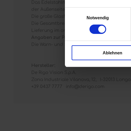
Das Edelstahlmittelteil besteht aus einem ex
der Außenseite des linken Bügel eingefräst.
Einwilligungsauswahl
Die große Glasform von 52 mm auf 17 mm sor
Notwendig
Die Gesamtbreite der Porsche Design P8813 
Lieferung im original Porsche Design Etui mi
Angaben zur Produktsicherheit:
Die Warn- und Sicherheitshinweise nach GPS
Ablehnen
Hersteller:
De Rigo Vision S.p.A.
Zona Industriale Vilanova, 12, I-32013 Longar
+39 0437 7777 info@derigo.com