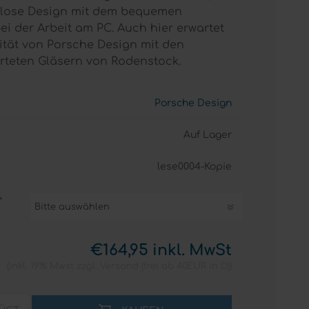
itlose Design mit dem bequemen
bei der Arbeit am PC. Auch hier erwartet
ität von Porsche Design mit den
rteten Gläsern von Rodenstock.
Porsche Design
Auf Lager
lese0004-Kopie
*
€164,95 inkl. MwSt
inkl. 19% Mwst zzgl.
Versand
(frei ab 40EUR in D)