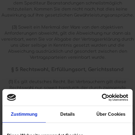
dem Spediteur Beanstandungen schnellstmöglich
mitzuteilen. Kommen Sie dem nicht nach, hat dies keine
Auswirkung auf Ihre gesetzlichen Gewährleistungsansprüche.
(3)
Soweit ein Merkmal der Ware von den objektiven
Anforderungen abweicht, gilt die Abweichung nur dann als
vereinbart, wenn Sie vor Abgabe der Vertragserklärung durch
uns über selbige in Kenntnis gesetzt wurden und die
Abweichung ausdrücklich und gesondert zwischen den
Vertragsparteien vereinbart wurde.
§ 5 Rechtswahl, Erfüllungsort, Gerichtsstand
(1)
Es gilt deutsches Recht. Bei Verbrauchern gilt diese
Rechtswahl nur, soweit hierdurch der durch zwingende
Bestimmungen des Rechts des Staates des gewöhnlichen
Aufenthaltes des Verbrauchers gewährte Schutz nicht
entzogen wird (Günstigkeitsprinzip).
Zustimmung
Details
Über Cookies
(2)
Erfüllungsort für alle Leistungen aus den mit uns
bestehenden Geschäftsbeziehungen sowie Gerichtsstand ist
unser Sitz, soweit Sie nicht Verbraucher, sondern Kaufmann,