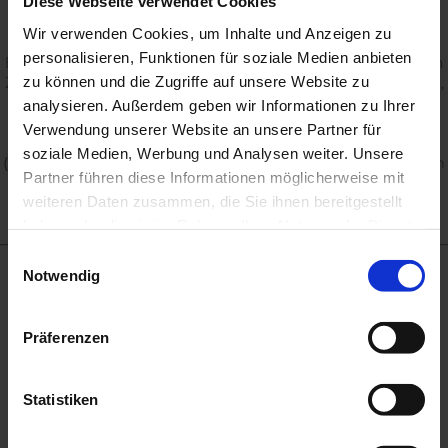
Diese Webseite verwendet Cookies
juristische Person des öffentlichen Rechts oder öffentlich-
rechtliches Sondervermögen sind. Dasselbe gilt, wenn Sie
Wir verwenden Cookies, um Inhalte und Anzeigen zu
keinen allgemeinen Gerichtsstand in Deutschland oder der
personalisieren, Funktionen für soziale Medien anbieten
EU haben oder der Wohnsitz oder gewöhnliche Aufenthalt im
zu können und die Zugriffe auf unsere Website zu
Zeitpunkt der Klageerhebung nicht bekannt ist. Die Befugnis,
auch das Gericht an einem anderen gesetzlichen
analysieren. Außerdem geben wir Informationen zu Ihrer
Gerichtsstand anzurufen, bleibt hiervon unberührt.
Verwendung unserer Website an unsere Partner für
soziale Medien, Werbung und Analysen weiter. Unsere
(3)
Die Bestimmungen des UN-Kaufrechts finden ausdrücklich
Partner führen diese Informationen möglicherweise mit
keine Anwendung.
weiteren Daten zusammen, die Sie ihnen bereitgestellt
haben oder die sie im Rahmen Ihrer Nutzung der Dienste
gesammelt haben.
Einwilligungsauswahl
Notwendig
II. Kundeninformationen
Präferenzen
1. Identität des Verkäufers
TOP OPTIK Pfeil GmbH
Statistiken
Seppel-Glückert-Passage 5
55116 Mainz
Deutschland