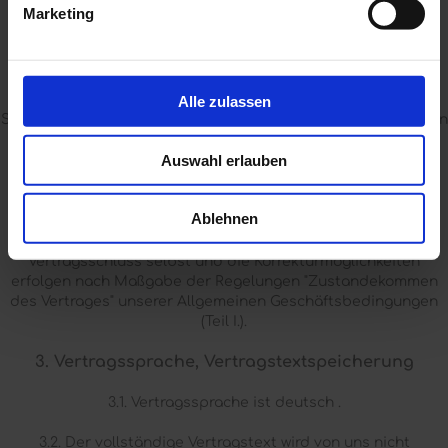
Marketing
Telefon: 06131231681
E-Mail: info@top-optik-mainz.de
Wir sind nicht bereit und nicht verpflichtet, an
Alle zulassen
Streitbeilegungsverfahren vor Verbraucherschlichtungsstellen
teilzunehmen.
Auswahl erlauben
2. Informationen zum Zustandekommen des
Vertrages
Ablehnen
Die technischen Schritte zum Vertragsschluss, der
Vertragsschluss selbst und die Korrekturmöglichkeiten
erfolgen nach Maßgabe der Regelungen "Zustandekommen
des Vertrages" unserer Allgemeinen Geschäftsbedingungen
(Teil I.).
3. Vertragssprache, Vertragstextspeicherung
3.1. Vertragssprache ist deutsch .
3.2. Der vollständige Vertragstext wird von uns nicht